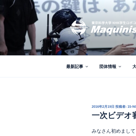
コ
ン
テ
ン
ツ
へ
MAQUINISTA
東京科学大学NHKロボコンチ
ス
キ
ッ
最新記事
団体情報
プ
投
2016年2月19日
投稿者:
15-
稿
一次ビデオ
日:
みなさん初めまして