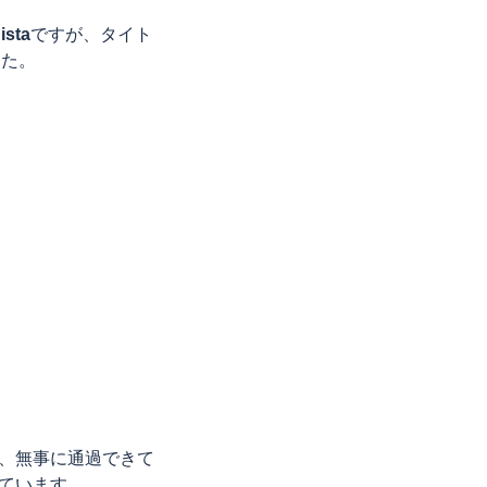
ista
ですが、タイト
した。
、無事に通過できて
ています。