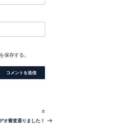
を保存する。
次
次
の
デオ審査通りました！
投
稿