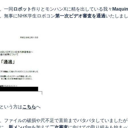
、一同
ロボット
作りとモンハンXに精を出している我々
Maquin
、無事にNHK学生ロボコン
第一次ビデオ審査を通過
いたしま
という方は
こちら
へ
、ファイルの破損や尺不足で直前までバタバタしていましたが
に、
新メンバー
を加えて
二次審査
に向けての取り組みも始まっ