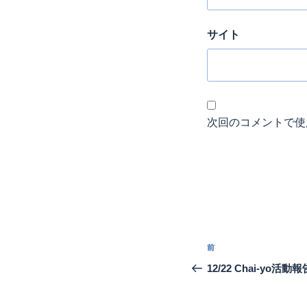
サイト
次回のコメントで使
投
過
前
稿
去
12/22 Chai-yo活動報
の
ナ
投