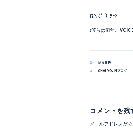
Ω＼ζ゜）ﾁｰﾝ
(僕らは例年、
VOIC
カ
結果報告
テ
タ
CHAI-YO
,
旧ブログ
ゴ
グ
リ
ー
コメントを残
メールアドレスが公