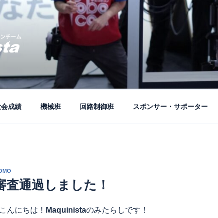
ーム公式ブログ
大会成績
機械班
回路制御班
スポンサー・サポーター
NOMO
審査通過しました！
こんにちは！
Maquinista
のみたらしです！