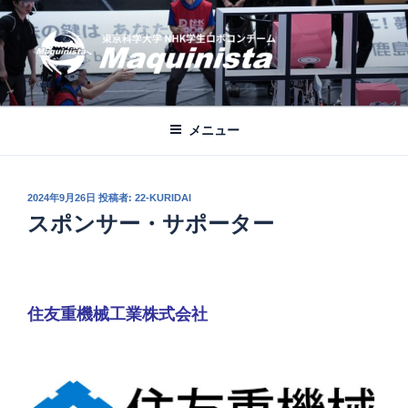
コ
ン
テ
ン
ツ
MAQUINISTA
東京科学大学NHKロボコンチーム公式ブログ
へ
メニュー
ス
キ
ッ
投
2024年9月26日
投稿者:
22-KURIDAI
プ
稿
スポンサー・サポーター
日:
住友重機械工業株式会社