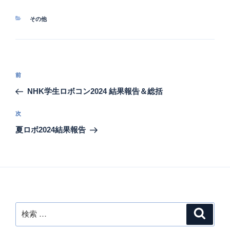
カ
その他
テ
ゴ
リ
ー
投
過
前
稿
去
NHK学生ロボコン2024 結果報告＆総括
ナ
の
ビ
投
次
次
稿
ゲ
の
夏ロボ2024結果報告
投
ー
稿
シ
ョ
ン
検
検
索
索: