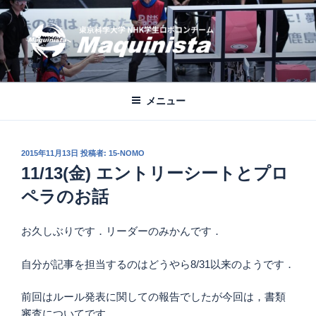
コ
ン
テ
ン
ツ
MAQUINISTA
東京科学大学NHKロボコンチーム公式ブログ
へ
メニュー
ス
キ
ッ
投
2015年11月13日
投稿者:
15-NOMO
プ
稿
11/13(金) エントリーシートとプロ
日:
ペラのお話
お久しぶりです．リーダーのみかんです．
自分が記事を担当するのはどうやら8/31以来のようです．
前回はルール発表に関しての報告でしたが今回は，書類
審査についてです．