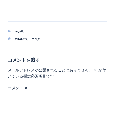
カ
その他
テ
タ
CHAI-YO
,
旧ブログ
ゴ
グ
リ
ー
コメントを残す
メールアドレスが公開されることはありません。
※
が付
いている欄は必須項目です
コメント
※