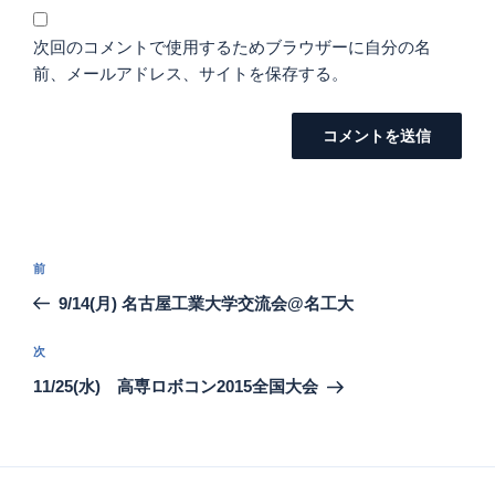
次回のコメントで使用するためブラウザーに自分の名
前、メールアドレス、サイトを保存する。
投
過
前
稿
去
9/14(月) 名古屋工業大学交流会@名工大
ナ
の
ビ
投
次
次
稿
ゲ
の
11/25(水) 高専ロボコン2015全国大会
投
ー
稿
シ
ョ