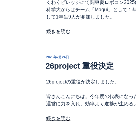
くわくビレッジにて関東夏ロボコン2025
科学大からはチーム「Maqui」として１年
して1年生9人が参加しました。
“夏
続きを読む
ロ
ボ
2025
投
2025年7月24日
結
稿
26project 重役決定
日:
果
報
26projectの重役が決定しました。
告”
の
皆さんこんにちは。今年度の代表になった
運営に力を入れ、効率よく進捗が生める
“26project
続きを読む
重
役