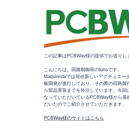
サ
ー
ビ
ス
の
ご
提
供
この記事はPCBWay様の提供でお送りし
を
い
こんにちは。回路制御班のtunaです。
た
Maquinistaでは現在新しいアクチュ
だ
板開発が進行しており、その際の回路製
き
ら部品実装までを外注しています。今回は
ま
なっていただいているPCBWay様から
し
だいたのでご紹介させていただきます。
た”
の
PCBWay様のサイトはこちら