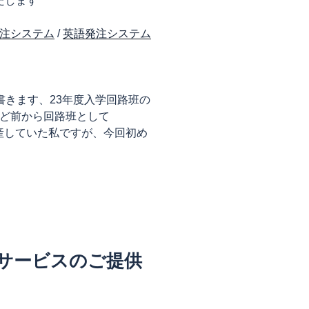
たします
注システム
/
英語発注システム
きます、23年度入学回路班の
ほど前から回路班として
を量産していた私ですが、今回初め
。
造サービスのご提供