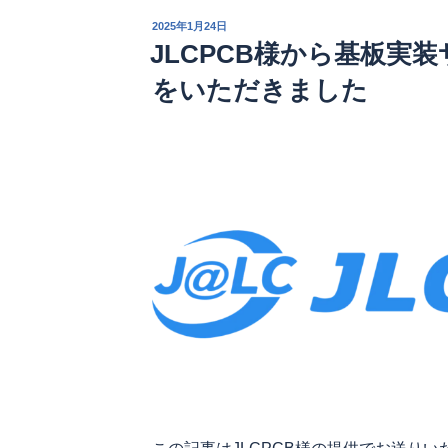
決
投
2025年1月24日
定”
稿
JLCPCB様から基板実
日:
の
をいただきました