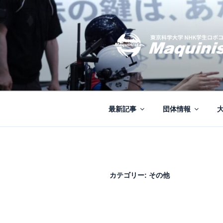
コ
ン
テ
ン
ツ
へ
MAQUINISTA
東京科学大学NHKロボコンチ
ス
キ
ッ
最新記事
団体情報
プ
カテゴリー:
その他