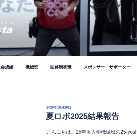
ーム公式ブログ
大会成績
機械班
回路制御班
スポンサー・サポーター
投
2025年10月20日
稿
夏ロボ2025結果報告
日:
こんにちは。25年度入学機械班の25-yosh