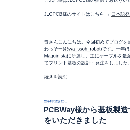
この記事はJLCPCB様の提供でお送りい
JLCPCB様のサイトはこちら →
日本語発
皆さんこんにちは。今回初めてブログを書
わっそー(
@wa_ssoh_robot
)です。一年
Maquinistaに所属し、主にケーブル
てプリント基板の設計・発注をしました
“JLCPCB
続きを読む
様
か
ら
投
2024年12月20日
基
稿
PCBWay様から基板製
日:
板
をいただきました
実
装