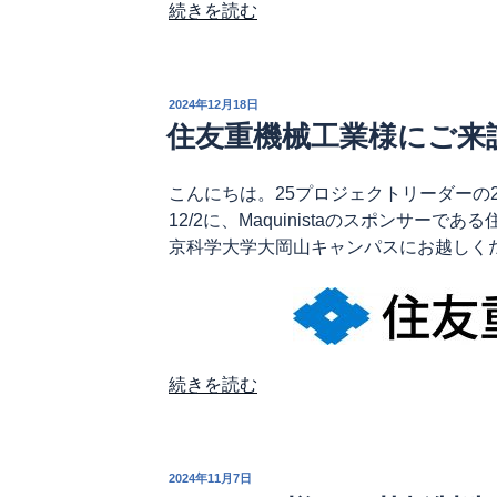
“PCBWay
続きを読む
様
か
ら
投
2024年12月18日
基
稿
住友重機械工業様にご来
日:
板
製
こんにちは。25プロジェクトリーダーの22-
造
12/2に、Maquinistaのスポンサー
サ
京科学大学大岡山キャンパスにお越しく
ー
ビ
ス
の
ご
提
“住
続きを読む
供
友
を
重
い
機
投
2024年11月7日
た
械
稿