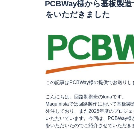
PCBWay様から基板製
だ
日:
工
き
をいただきました
業
ま
様
し
に
た”
ご
の
来
訪
い
た
だ
き
この記事はPCBWay様の提供でお送りし
ま
し
こんにちは。回路制御班のtunaです。
た”
Maquinistaでは回路製作において基
の
外注しており、また2025年度のプロジェ
いただいています。今回は、PCBWay
をいただいたのでご紹介させていただき