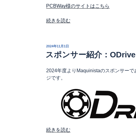
PCBWay様のサイトはこちら
“PCBWay
続きを読む
様
か
ら
投
2024年11月1日
基
稿
スポンサー紹介：ODrive 
日:
板
製
2024年度よりMaquinistaのスポンサーであ
造
ジです。
サ
ー
ビ
ス
の
ご
提
供
“ス
続きを読む