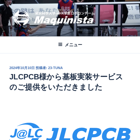
コ
ン
テ
ン
ツ
MAQUINISTA
東京科学大学NHKロボコンチーム公式ブログ
へ
メニュー
ス
キ
ッ
投
2024年10月10日
投稿者:
23-TUNA
プ
稿
JLCPCB様から基板実装サービス
日:
のご提供をいただきました