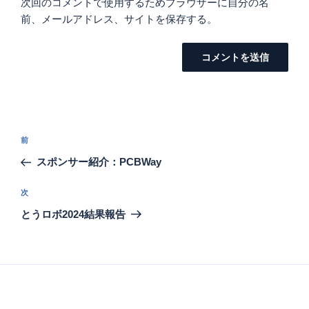
次回のコメントで使用するためブラウザーに自分の名
前、メールアドレス、サイトを保存する。
投
過
前
稿
去
スポンサー紹介：PCBWay
ナ
の
ビ
投
次
次
稿
ゲ
の
とうロボ2024結果報告
投
ー
稿
シ
ョ
ン