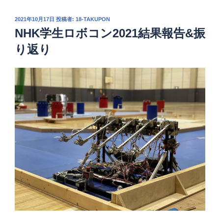
投
2021年10月17日
投稿者:
18-TAKUPON
稿
NHK学生ロボコン2021結果報告&振
日:
り返り