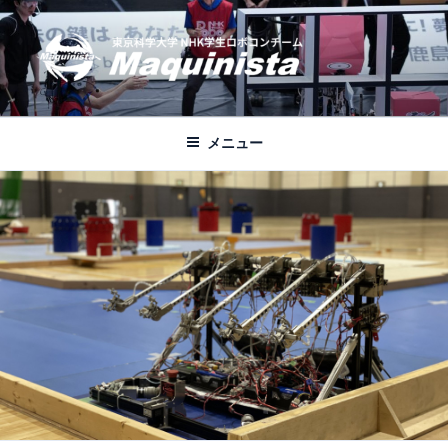
コ
ン
テ
ン
ツ
MAQUINISTA
東京科学大学NHKロボコンチーム公式ブログ
へ
メニュー
ス
キ
ッ
プ