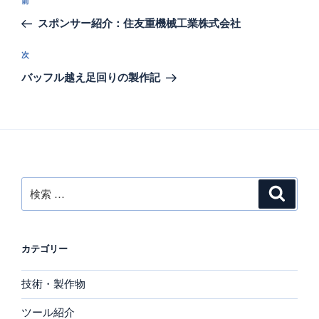
過
前
稿
去
スポンサー紹介：住友重機械工業株式会社
ナ
の
ビ
投
次
次
稿
ゲ
の
バッフル越え足回りの製作記
投
ー
稿
シ
ョ
ン
検
検
索
索:
カテゴリー
技術・製作物
ツール紹介