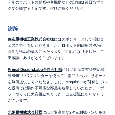
今年のロボットの動画や各機構などの詳細は後日当ブロ
グで公開する予定です。ぜひご覧ください！
謝辞
住友重機械工業株式会社様
にはスポンサーとして活動資
金のご寄付をいただきました。ロボット制御用のPC等、
高価な物品の購入にあたり大変お世話になりました。ご
支援誠にありがとうございます。
Primal Design.Labo合同会社様
には品川産業支援交流施
設SHIPの3Dプリンターを使って、部品の出力・サポート
を無償提供していただきました。Maquinistaが所有してい
る設備では製作不可能な部品も造形していただき、ロボ
ットづくりに大変役立ちました。ご支援誠にありがとう
ございます。
北陽電機株式会社様
には大変高価な2次元測域センサを無