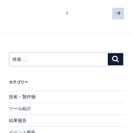
投
次
ページ
1
の
稿
ペ
ナ
ー
ビ
ジ
ゲ
ー
検
検
シ
索
索:
ョ
ン
カテゴリー
技術・製作物
ツール紹介
結果報告
イベント報告