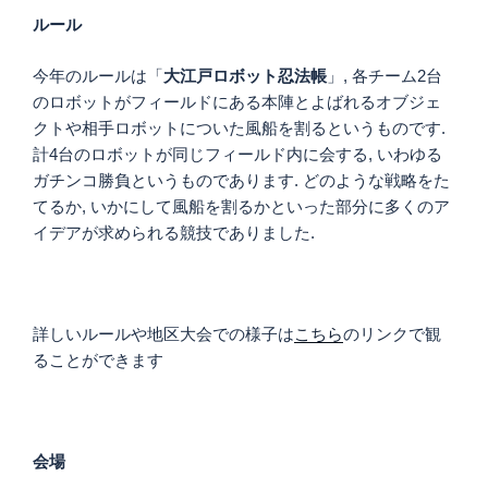
ルール
今年のルールは「
大江戸ロボット忍法帳
」, 各チーム2台
のロボットがフィールドにある本陣とよばれるオブジェ
クトや相手ロボットについた風船を割るというものです.
計4台のロボットが同じフィールド内に会する, いわゆる
ガチンコ勝負というものであります. どのような戦略をた
てるか, いかにして風船を割るかといった部分に多くのア
イデアが求められる競技でありました.
詳しいルールや地区大会での様子は
こちら
のリンクで観
ることができます
会場