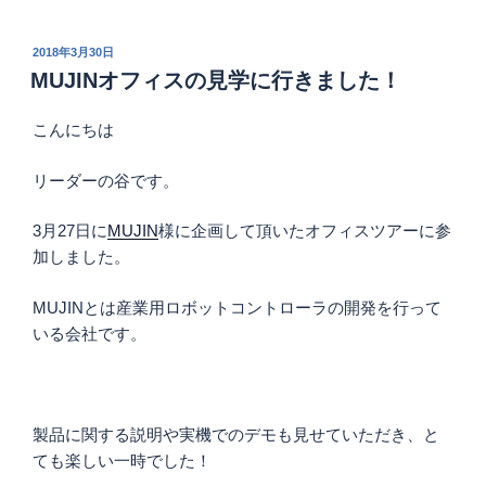
投
2018年3月30日
稿
MUJINオフィスの見学に行きました！
日:
こんにちは
リーダーの谷です。
3月27日に
MUJIN
様に企画して頂いたオフィスツアーに参
加しました。
MUJINとは産業用ロボットコントローラの開発を行って
いる会社です。
製品に関する説明や実機でのデモも見せていただき、と
ても楽しい一時でした！