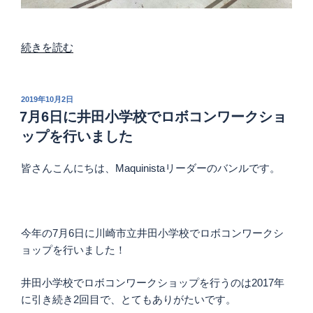
“関
続きを読む
東
夏
ロ
投
2019年10月2日
稿
ボ
7月6日に井田小学校でロボコンワークショ
日:
コ
ップを行いました
ン
の
皆さんこんにちは、Maquinistaリーダーのバンルです。
報
告”
の
今年の7月6日に川崎市立井田小学校でロボコンワークシ
ョップを行いました！
井田小学校でロボコンワークショップを行うのは2017年
に引き続き2回目で、とてもありがたいです。