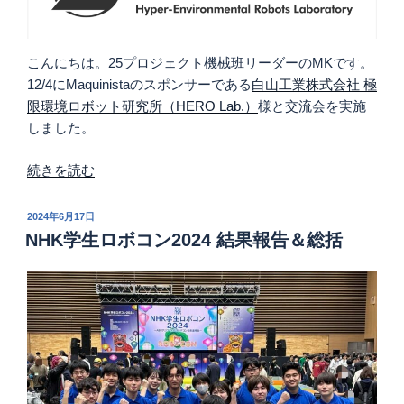
こんにちは。25プロジェクト機械班リーダーのMKです。
12/4にMaquinistaのスポンサーである
白山工業株式会社 極
限環境ロボット研究所（HERO Lab.）
様と交流会を実施
しました。
“
続きを読む
極
限
投
2024年6月17日
環
稿
NHK学生ロボコン2024 結果報告＆総括
日:
境
ロ
ボ
ッ
ト
研
究