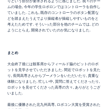
りという部分が要求されるように感じました. 我々のチー
ムの場合, 今年の学生ロボロンではコントローラを自作し
ていました. これも, 既存のコントローラのボタン配置な
どを踏まえたうえでより操縦者が操縦しやすいものをと
考えたためです. そういった部分を他のチームでは, どの
ようにとらえ, 開発されていたのか気になりました.
まとめ
大会終了後には観客席からフィールド脇のピットのロボ
ットを見学させていただきました. 間近でロボットを見た
り, 長岡高専さんからブーメランをいただいたり, 貴重な
体験になりました. 忙しい中, 質問に答えてくださったり,
ロボットを見せてくださった高専の方々, ありがとうござ
いました.
最後に優勝された北九州高専, ロボコン大賞を受賞された