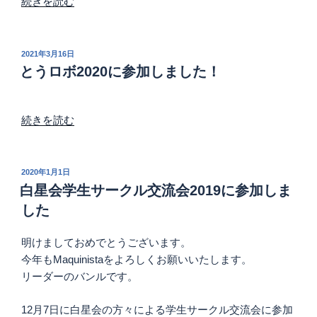
“OB
続きを読む
会
2022、
開
投
2021年3月16日
稿
催
とうロボ2020に参加しました！
日:
し
ま
“と
し
続きを読む
う
た”
ロ
の
ボ
投
2020年1月1日
稿
2020
白星会学生サークル交流会2019に参加しま
日:
に
した
参
加
明けましておめでとうございます。
し
今年もMaquinistaをよろしくお願いいたします。
ま
リーダーのバンルです。
し
た！”
12月7日に白星会の方々による学生サークル交流会に参加