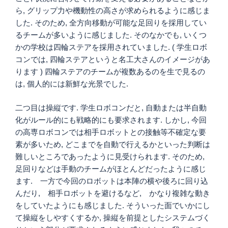
ら, グリップ力や機動性の高さが求められるように感じま
した. そのため, 全方向移動が可能な足回りを採用してい
るチームが多いように感じました. そのなかでも, いくつ
かの学校は四輪ステアを採用されていました. ( 学生ロボ
コンでは, 四輪ステアというと名工大さんのイメージがあ
ります ) 四輪ステアのチームが複数あるのを生で見るの
は, 個人的には新鮮な光景でした.
二つ目は操縦です. 学生ロボコンだと, 自動または半自動
化がルール的にも戦略的にも要求されます. しかし, 今回
の高専ロボコンでは相手ロボットとの接触等不確定な要
素が多いため, どこまでを自動で行えるかといった判断は
難しいところであったように見受けられます. そのため,
足回りなどは手動のチームがほとんどだったように感じ
ます. 一方で今回のロボットは本陣の横や後ろに回り込
んだり, 相手ロボットを避けるなど, かなり複雑な動き
をしていたようにも感じました. そういった面でいかにし
て操縦をしやすくするか, 操縦を前提としたシステムづく