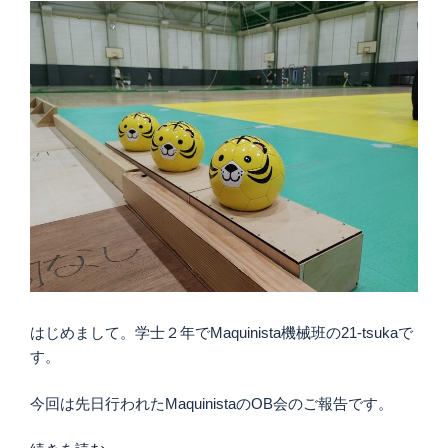
コ
ン
2024
結
果
報
告
＆
総
括”
の
はじめまして。学士２年でMaquinista機械班の21-tsukaで
す。
今回は先日行われたMaquinistaのOB会のご報告です。