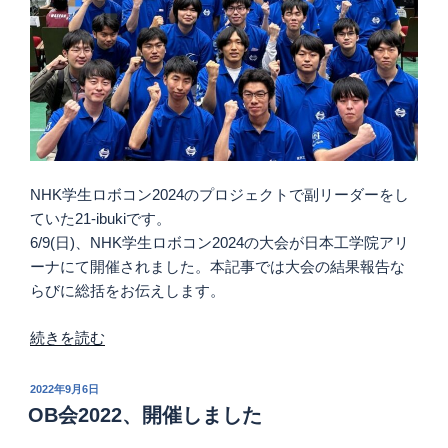
所
（HERO
Lab.）
様
と
交
流
会
NHK学生ロボコン2024のプロジェクトで副リーダーをし
を
ていた21-ibukiです。
実
6/9(日)、NHK学生ロボコン2024の大会が日本工学院アリ
施
ーナにて開催されました。本記事では大会の結果報告な
し
らびに総括をお伝えします。
ま
し
“NHK
続きを読む
た。”
学
の
生
投
2022年9月6日
ロ
稿
OB会2022、開催しました
日:
ボ