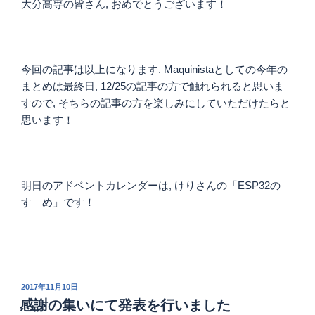
大分高専の皆さん, おめでとうございます！
今回の記事は以上になります. Maquinistaとしての今年の
まとめは最終日, 12/25の記事の方で触れられると思いま
すので, そちらの記事の方を楽しみにしていただけたらと
思います！
明日のアドベントカレンダーは, けりさんの「ESP32の
すゝめ」です！
投
2017年11月10日
稿
感謝の集いにて発表を行いました
日: