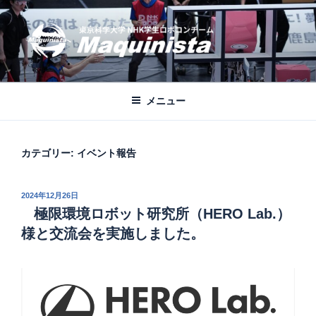
コ
ン
テ
ン
ツ
MAQUINISTA
東京科学大学NHKロボコンチーム公式ブログ
へ
メニュー
ス
キ
ッ
カテゴリー:
イベント報告
プ
投
2024年12月26日
稿
極限環境ロボット研究所（HERO Lab.）
日:
様と交流会を実施しました。