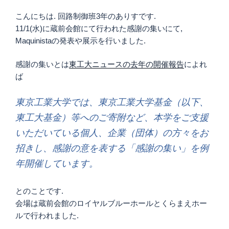
こんにちは. 回路制御班3年のありすです.
11/1(水)に蔵前会館にて行われた感謝の集いにて,
Maquinistaの発表や展示を行いました.
感謝の集いとは
東工大ニュースの去年の開催報告
によれ
ば
東京工業大学では、東京工業大学基金（以下、
東工大基金）等へのご寄附など、本学をご支援
いただいている個人、企業（団体）の方々をお
招きし、感謝の意を表する「感謝の集い」を例
年開催しています。
とのことです.
会場は蔵前会館のロイヤルブルーホールとくらまえホー
ルで行われました.